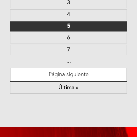
3
4
5
6
7
...
Página siguiente
Última »