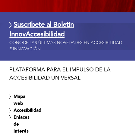
Suscríbete al Boletín
InnovAccesibilidad
CONOCE LAS ÚLTIMAS NOVEDADES EN ACCESIBILIDAD
E INNOVACIÓN
PLATAFORMA PARA EL IMPULSO DE LA
ACCESIBILIDAD UNIVERSAL
Mapa
web
Accesibilidad
Enlaces
de
interés