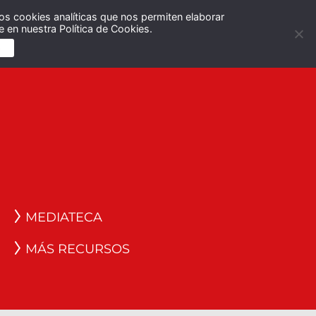
os cookies analíticas que nos permiten elaborar
Español
English
 en nuestra Política de Cookies.
S
MEDIATECA
MÁS RECURSOS