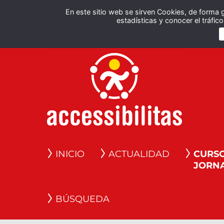
En este sitio web se sirven Cookies, de forma 
estadísticas y conocer el tráfi
INICIO
ACTUALIDAD
CURSO
JORN
BÚSQUEDA