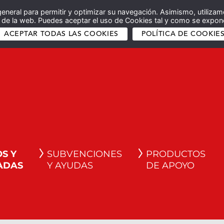
general para permitir y optimizar su navegación. Asimismo, utilizam
co de la web. Puedes aceptar el uso de Cookies tal y como se expone
ACEPTAR TODAS LAS COOKIES
POLÍTICA DE COOKIE
S Y
SUBVENCIONES
PRODUCTOS
ADAS
Y AYUDAS
DE APOYO