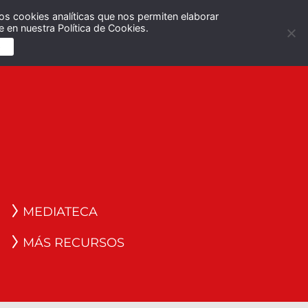
os cookies analíticas que nos permiten elaborar
Español
English
 en nuestra Política de Cookies.
S
MEDIATECA
MÁS RECURSOS