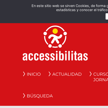
En este sitio web se sirven Cookies, de forma 
estadísticas y conocer el tráfi
INICIO
ACTUALIDAD
CURSO
JORN
BÚSQUEDA