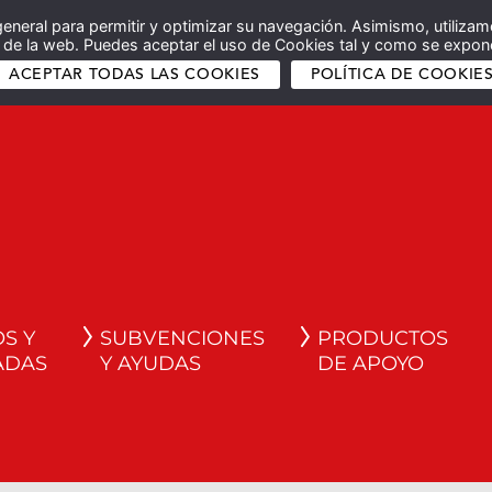
general para permitir y optimizar su navegación. Asimismo, utilizam
co de la web. Puedes aceptar el uso de Cookies tal y como se expone
ACEPTAR TODAS LAS COOKIES
POLÍTICA DE COOKIE
S Y
SUBVENCIONES
PRODUCTOS
ADAS
Y AYUDAS
DE APOYO