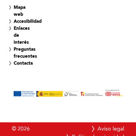
Mapa
web
Accesibilidad
Enlaces
de
interés
Preguntas
frecuentes
Contacta
© 2026
Aviso legal