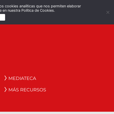
os cookies analíticas que nos permiten elaborar
Español
English
 en nuestra Política de Cookies.
S
MEDIATECA
MÁS RECURSOS