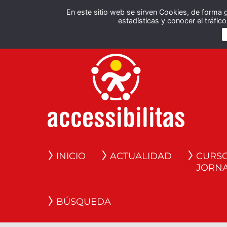
En este sitio web se sirven Cookies, de forma 
estadísticas y conocer el tráfi
INICIO
ACTUALIDAD
CURSO
JORN
BÚSQUEDA