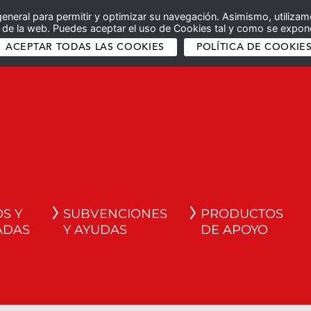
general para permitir y optimizar su navegación. Asimismo, utilizam
co de la web. Puedes aceptar el uso de Cookies tal y como se expone
ACEPTAR TODAS LAS COOKIES
POLÍTICA DE COOKIE
S Y
SUBVENCIONES
PRODUCTOS
ADAS
Y AYUDAS
DE APOYO