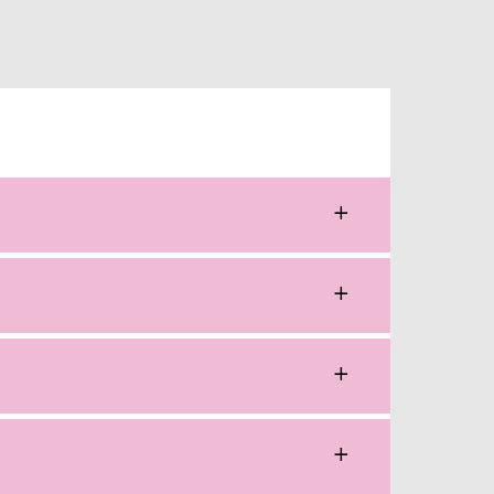
+
+
+
+