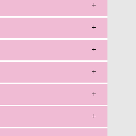
+
+
+
+
+
+