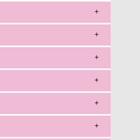
+
+
+
+
+
+