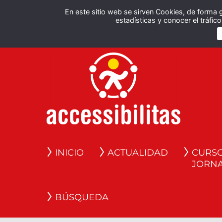
En este sitio web se sirven Cookies, de forma 
estadísticas y conocer el tráfi
INICIO
ACTUALIDAD
CURSO
JORN
BÚSQUEDA