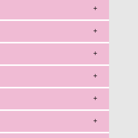
+
+
+
+
+
+