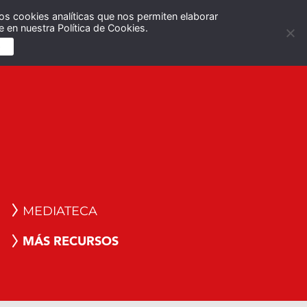
os cookies analíticas que nos permiten elaborar
Español
English
 en nuestra Política de Cookies.
S
MEDIATECA
MÁS RECURSOS