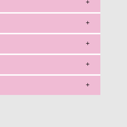
+
+
+
+
+