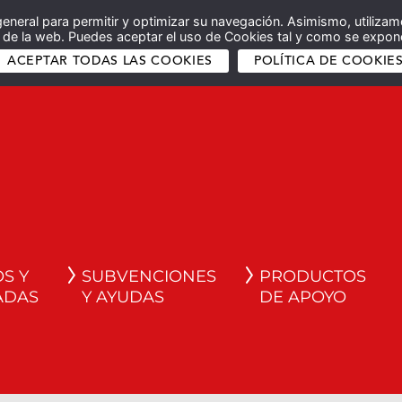
general para permitir y optimizar su navegación. Asimismo, utilizam
co de la web. Puedes aceptar el uso de Cookies tal y como se expone
ACEPTAR TODAS LAS COOKIES
POLÍTICA DE COOKIE
S Y
SUBVENCIONES
PRODUCTOS
ADAS
Y AYUDAS
DE APOYO