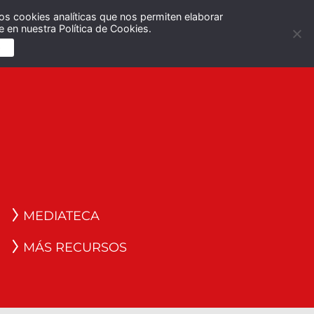
os cookies analíticas que nos permiten elaborar
Español
English
 en nuestra Política de Cookies.
S
MEDIATECA
MÁS RECURSOS