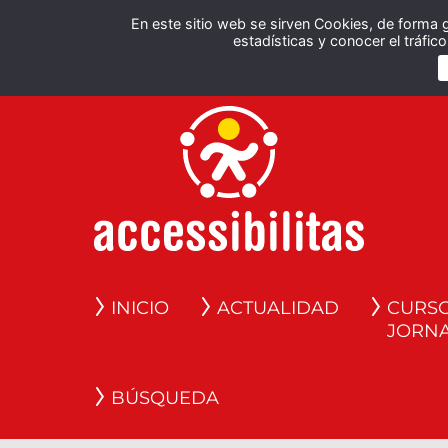
En este sitio web se sirven Cookies, de forma 
estadísticas y conocer el tráfi
INICIO
ACTUALIDAD
CURSO
JORN
BÚSQUEDA