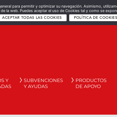
general para permitir y optimizar su navegación. Asimismo, utilizam
co de la web. Puedes aceptar el uso de Cookies tal y como se expone
ACEPTAR TODAS LAS COOKIES
POLÍTICA DE COOKIE
S Y
SUBVENCIONES
PRODUCTOS
ADAS
Y AYUDAS
DE APOYO