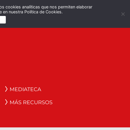
os cookies analíticas que nos permiten elaborar
Español
English
 en nuestra Política de Cookies.
S
MEDIATECA
MÁS RECURSOS