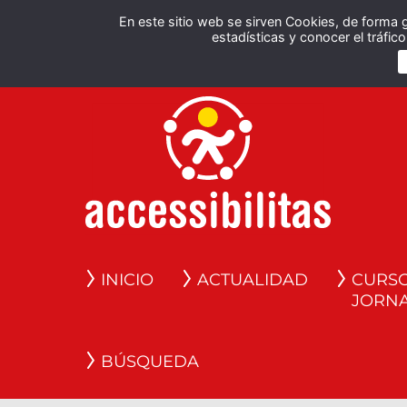
En este sitio web se sirven Cookies, de forma 
estadísticas y conocer el tráfi
INICIO
ACTUALIDAD
CURSO
JORN
BÚSQUEDA