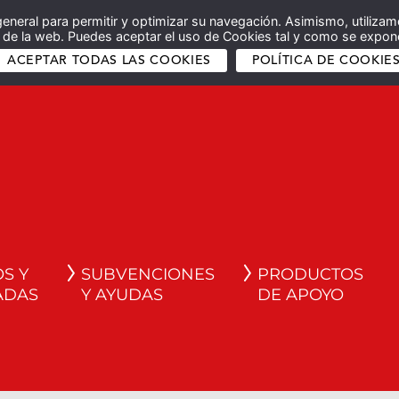
general para permitir y optimizar su navegación. Asimismo, utilizam
co de la web. Puedes aceptar el uso de Cookies tal y como se expone
ACEPTAR TODAS LAS COOKIES
POLÍTICA DE COOKIE
S Y
SUBVENCIONES
PRODUCTOS
ADAS
Y AYUDAS
DE APOYO