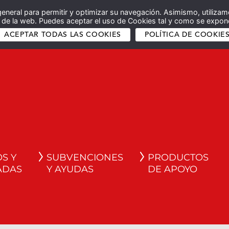
general para permitir y optimizar su navegación. Asimismo, utilizam
co de la web. Puedes aceptar el uso de Cookies tal y como se expone
ACEPTAR TODAS LAS COOKIES
POLÍTICA DE COOKIE
S Y
SUBVENCIONES
PRODUCTOS
ADAS
Y AYUDAS
DE APOYO