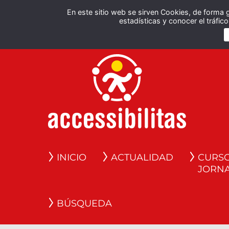
En este sitio web se sirven Cookies, de forma 
estadísticas y conocer el tráfi
INICIO
ACTUALIDAD
CURSO
JORN
BÚSQUEDA