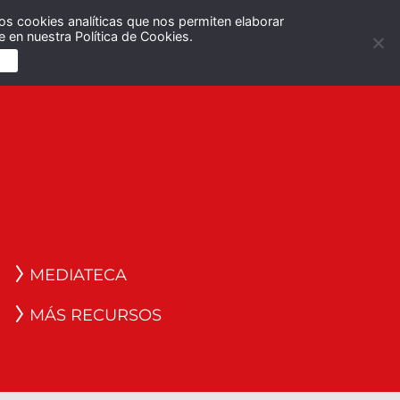
os cookies analíticas que nos permiten elaborar
Español
English
 en nuestra Política de Cookies.
S
MEDIATECA
MÁS RECURSOS