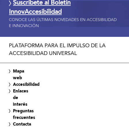
Suscríbete al Boletín
InnovAccesibilidad
CONOCE LAS ÚLTIMAS NOVEDADES EN ACCESIBILIDAD
E INNOVACIÓN
PLATAFORMA PARA EL IMPULSO DE LA
ACCESIBILIDAD UNIVERSAL
Mapa
web
Accesibilidad
Enlaces
de
interés
Preguntas
frecuentes
Contacta