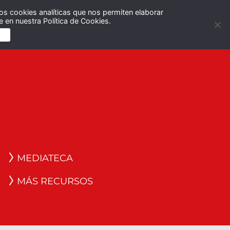
os cookies analíticas que nos permiten elaborar
Español
English
 en nuestra Política de Cookies.
S
MEDIATECA
MÁS RECURSOS