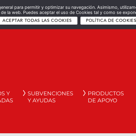
general para permitir y optimizar su navegación. Asimismo, utilizam
co de la web. Puedes aceptar el uso de Cookies tal y como se expone
ACEPTAR TODAS LAS COOKIES
POLÍTICA DE COOKIE
S Y
SUBVENCIONES
PRODUCTOS
ADAS
Y AYUDAS
DE APOYO