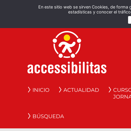
En este sitio web se sirven Cookies, de forma 
estadísticas y conocer el tráfi
INICIO
ACTUALIDAD
CURSO
JORN
BÚSQUEDA