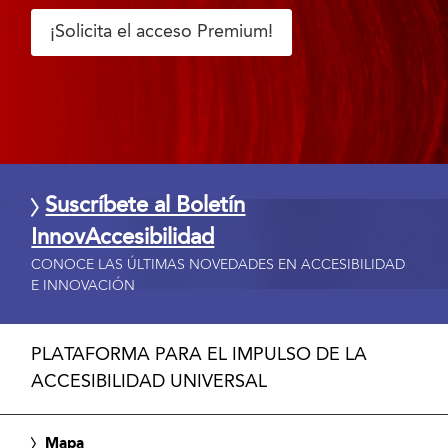
¡Solicita el acceso Premium!
Suscríbete al Boletín
InnovAccesibilidad
CONOCE LAS ÚLTIMAS NOVEDADES EN ACCESIBILIDAD
E INNOVACIÓN
PLATAFORMA PARA EL IMPULSO DE LA
ACCESIBILIDAD UNIVERSAL
Mapa