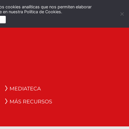
os cookies analíticas que nos permiten elaborar
Español
English
 en nuestra Política de Cookies.
S
MEDIATECA
MÁS RECURSOS