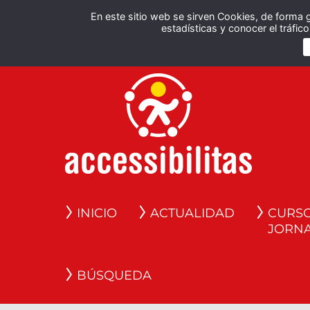
En este sitio web se sirven Cookies, de forma 
estadísticas y conocer el tráfi
INICIO
ACTUALIDAD
CURSO
JORN
BÚSQUEDA