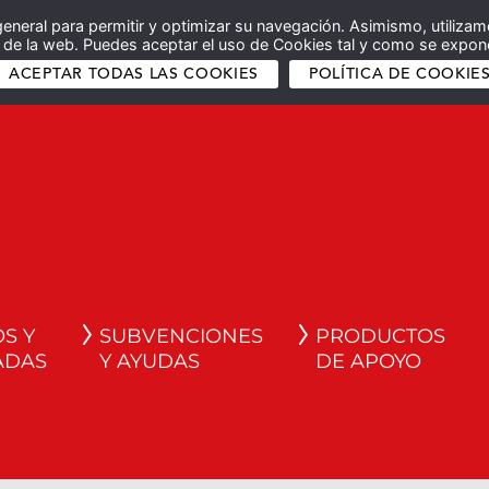
general para permitir y optimizar su navegación. Asimismo, utilizam
co de la web. Puedes aceptar el uso de Cookies tal y como se expone
ACEPTAR TODAS LAS COOKIES
POLÍTICA DE COOKIE
S Y
SUBVENCIONES
PRODUCTOS
ADAS
Y AYUDAS
DE APOYO