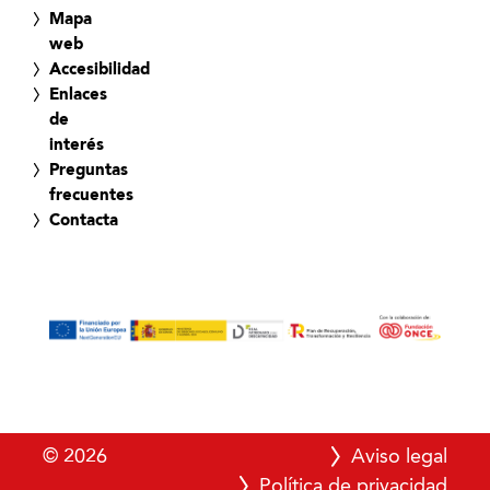
Mapa
web
Accesibilidad
Enlaces
de
interés
Preguntas
frecuentes
Contacta
© 2026
Aviso legal
Política de privacidad