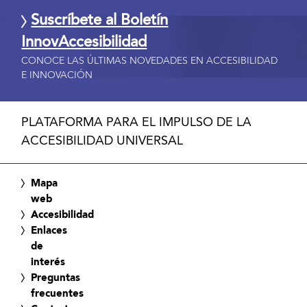
Suscríbete al Boletín
InnovAccesibilidad
CONOCE LAS ÚLTIMAS NOVEDADES EN ACCESIBILIDAD
E INNOVACIÓN
PLATAFORMA PARA EL IMPULSO DE LA
ACCESIBILIDAD UNIVERSAL
Mapa
web
Accesibilidad
Enlaces
de
interés
Preguntas
frecuentes