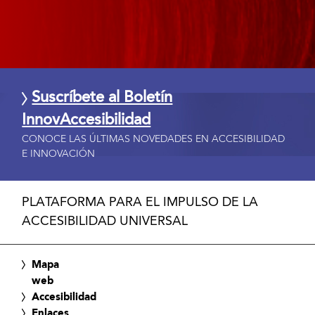
Suscríbete al Boletín
InnovAccesibilidad
CONOCE LAS ÚLTIMAS NOVEDADES EN ACCESIBILIDAD
E INNOVACIÓN
PLATAFORMA PARA EL IMPULSO DE LA
ACCESIBILIDAD UNIVERSAL
Mapa
web
Accesibilidad
Enlaces