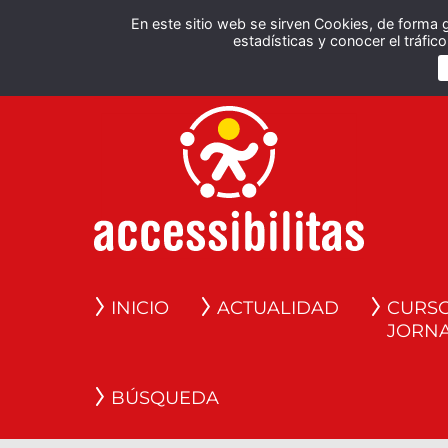
En este sitio web se sirven Cookies, de forma 
estadísticas y conocer el tráfi
INICIO
ACTUALIDAD
CURSO
JORN
BÚSQUEDA