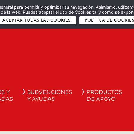
general para permitir y optimizar su navegación. Asimismo, utilizam
co de la web. Puedes aceptar el uso de Cookies tal y como se expone
ACEPTAR TODAS LAS COOKIES
POLÍTICA DE COOKIE
S Y
SUBVENCIONES
PRODUCTOS
ADAS
Y AYUDAS
DE APOYO