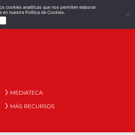
os cookies analíticas que nos permiten elaborar
Español
English
 en nuestra Política de Cookies.
S
MEDIATECA
MÁS RECURSOS