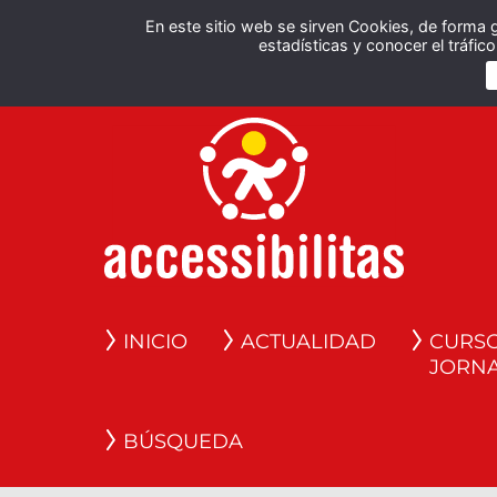
En este sitio web se sirven Cookies, de forma 
estadísticas y conocer el tráfi
INICIO
ACTUALIDAD
CURSO
JORN
BÚSQUEDA