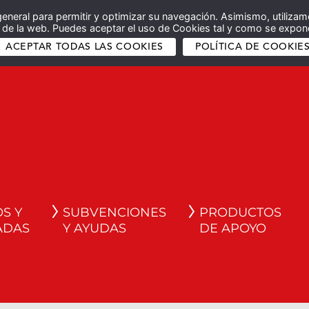
general para permitir y optimizar su navegación. Asimismo, utilizam
co de la web. Puedes aceptar el uso de Cookies tal y como se expone
ACEPTAR TODAS LAS COOKIES
POLÍTICA DE COOKIE
S Y
SUBVENCIONES
PRODUCTOS
ADAS
Y AYUDAS
DE APOYO