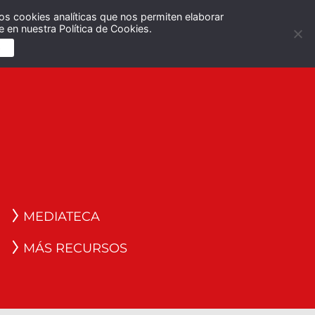
os cookies analíticas que nos permiten elaborar
Español
English
 en nuestra Política de Cookies.
S
MEDIATECA
MÁS RECURSOS