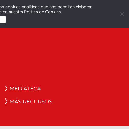
os cookies analíticas que nos permiten elaborar
Español
English
 en nuestra Política de Cookies.
S
MEDIATECA
MÁS RECURSOS