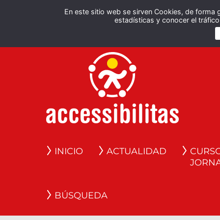
En este sitio web se sirven Cookies, de forma 
estadísticas y conocer el tráfi
INICIO
ACTUALIDAD
CURSO
JORN
BÚSQUEDA