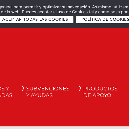
general para permitir y optimizar su navegación. Asimismo, utilizam
co de la web. Puedes aceptar el uso de Cookies tal y como se expone
ACEPTAR TODAS LAS COOKIES
POLÍTICA DE COOKIE
S Y
SUBVENCIONES
PRODUCTOS
ADAS
Y AYUDAS
DE APOYO