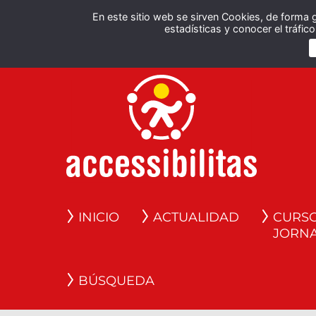
En este sitio web se sirven Cookies, de forma 
estadísticas y conocer el tráfi
INICIO
ACTUALIDAD
CURSO
JORN
BÚSQUEDA