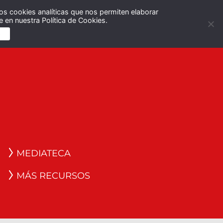
os cookies analíticas que nos permiten elaborar
Español
English
 en nuestra Política de Cookies.
S
MEDIATECA
MÁS RECURSOS