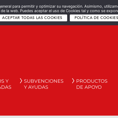
general para permitir y optimizar su navegación. Asimismo, utilizam
co de la web. Puedes aceptar el uso de Cookies tal y como se expone
ACEPTAR TODAS LAS COOKIES
POLÍTICA DE COOKIE
S Y
SUBVENCIONES
PRODUCTOS
ADAS
Y AYUDAS
DE APOYO