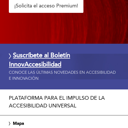
¡Solicita el acceso Premium!
Suscríbete al Boletín
InnovAccesibilidad
CONOCE LAS ÚLTIMAS NOVEDADES EN ACCESIBILIDAD
E INNOVACIÓN
PLATAFORMA PARA EL IMPULSO DE LA
ACCESIBILIDAD UNIVERSAL
Mapa