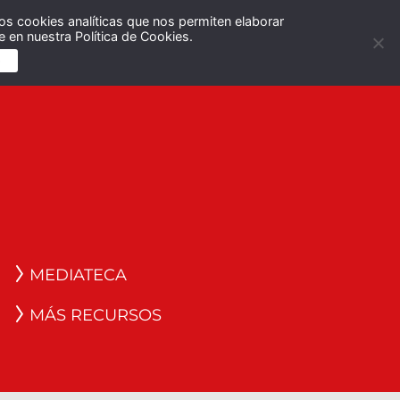
os cookies analíticas que nos permiten elaborar
Español
English
 en nuestra Política de Cookies.
S
MEDIATECA
MÁS RECURSOS