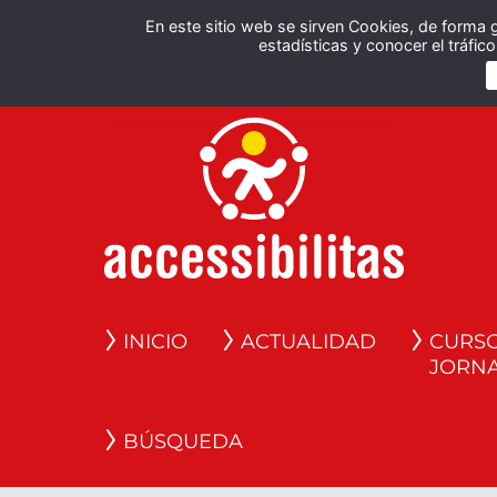
En este sitio web se sirven Cookies, de forma 
estadísticas y conocer el tráfi
INICIO
ACTUALIDAD
CURSO
JORN
BÚSQUEDA