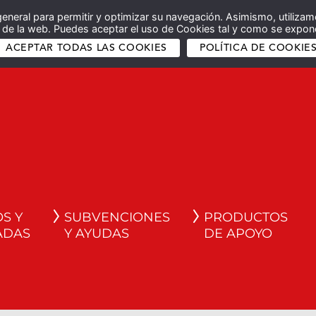
general para permitir y optimizar su navegación. Asimismo, utilizam
co de la web. Puedes aceptar el uso de Cookies tal y como se expone
ACEPTAR TODAS LAS COOKIES
POLÍTICA DE COOKIE
S Y
SUBVENCIONES
PRODUCTOS
ADAS
Y AYUDAS
DE APOYO