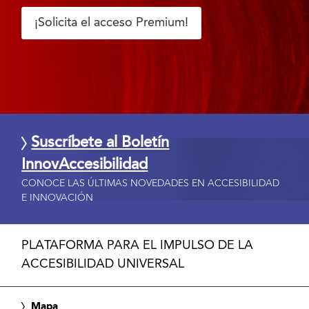
¡Solicita el acceso Premium!
Suscríbete al Boletín
InnovAccesibilidad
CONOCE LAS ÚLTIMAS NOVEDADES EN ACCESIBILIDAD
E INNOVACIÓN
PLATAFORMA PARA EL IMPULSO DE LA
ACCESIBILIDAD UNIVERSAL
Mapa