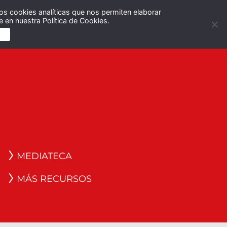
os cookies analíticas que nos permiten elaborar
Español
English
 en nuestra Política de Cookies.
S
MEDIATECA
MÁS RECURSOS