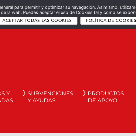
general para permitir y optimizar su navegación. Asimismo, utilizam
co de la web. Puedes aceptar el uso de Cookies tal y como se expone
ACEPTAR TODAS LAS COOKIES
POLÍTICA DE COOKIE
S Y
SUBVENCIONES
PRODUCTOS
ADAS
Y AYUDAS
DE APOYO