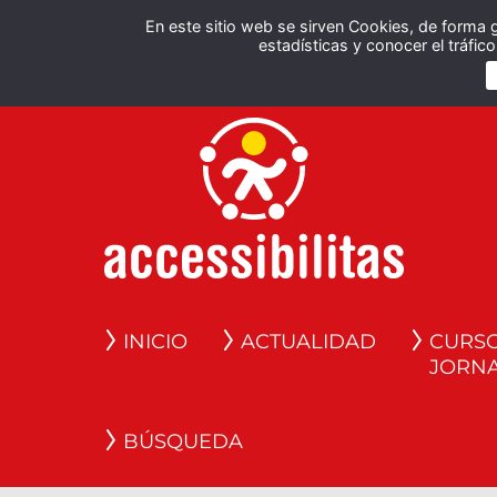
En este sitio web se sirven Cookies, de forma 
estadísticas y conocer el tráfi
INICIO
ACTUALIDAD
CURSO
JORN
BÚSQUEDA