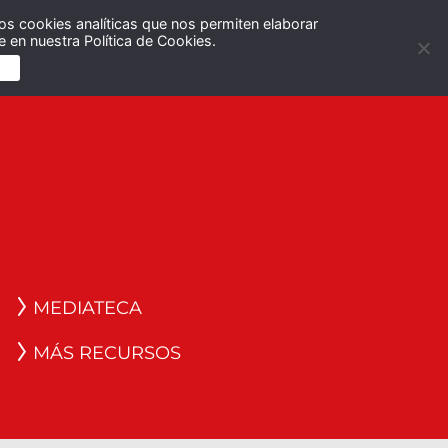
os cookies analíticas que nos permiten elaborar
Español
English
 en nuestra Política de Cookies.
S
MEDIATECA
MÁS RECURSOS