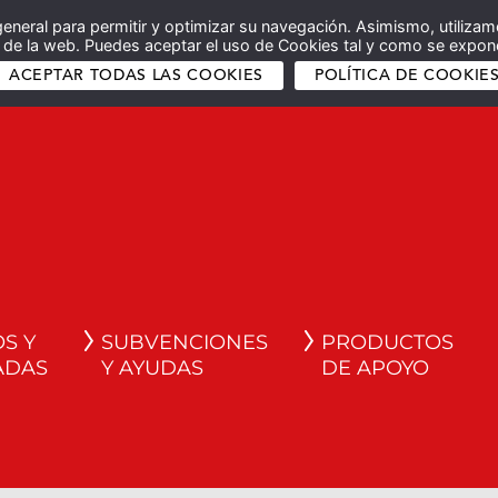
general para permitir y optimizar su navegación. Asimismo, utilizam
co de la web. Puedes aceptar el uso de Cookies tal y como se expone
ACEPTAR TODAS LAS COOKIES
POLÍTICA DE COOKIE
S Y
SUBVENCIONES
PRODUCTOS
ADAS
Y AYUDAS
DE APOYO