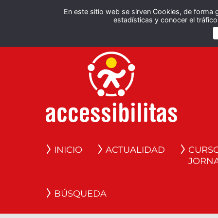
En este sitio web se sirven Cookies, de forma 
estadísticas y conocer el tráfi
INICIO
ACTUALIDAD
CURSO
JORN
BÚSQUEDA