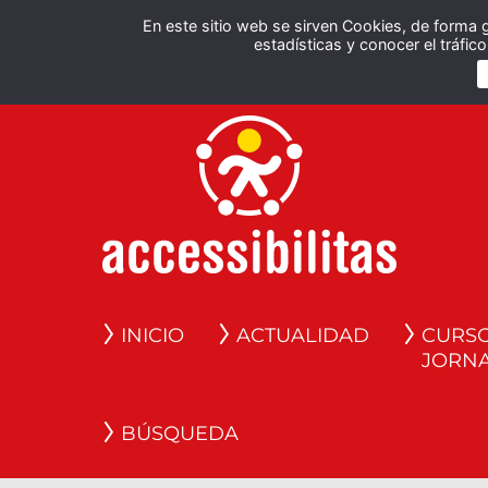
En este sitio web se sirven Cookies, de forma 
estadísticas y conocer el tráfi
INICIO
ACTUALIDAD
CURSO
JORN
BÚSQUEDA