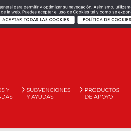
general para permitir y optimizar su navegación. Asimismo, utilizam
co de la web. Puedes aceptar el uso de Cookies tal y como se expone
ACEPTAR TODAS LAS COOKIES
POLÍTICA DE COOKIE
S Y
SUBVENCIONES
PRODUCTOS
ADAS
Y AYUDAS
DE APOYO