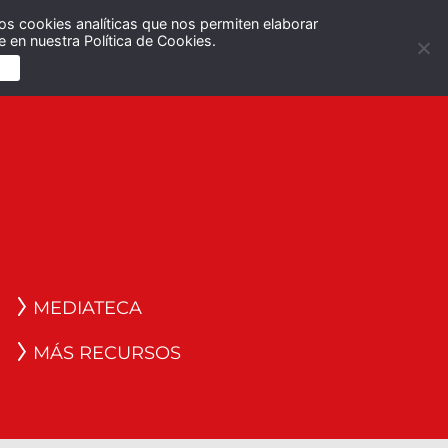
os cookies analíticas que nos permiten elaborar
Español
English
 en nuestra Política de Cookies.
S
MEDIATECA
MÁS RECURSOS