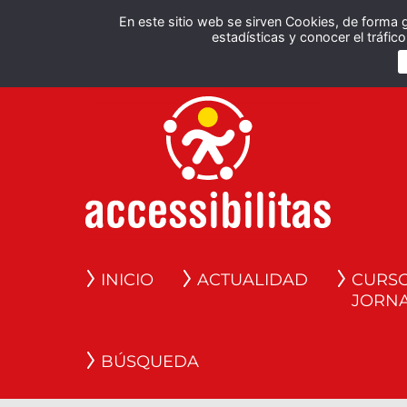
En este sitio web se sirven Cookies, de forma 
estadísticas y conocer el tráfi
INICIO
ACTUALIDAD
CURSO
JORN
BÚSQUEDA