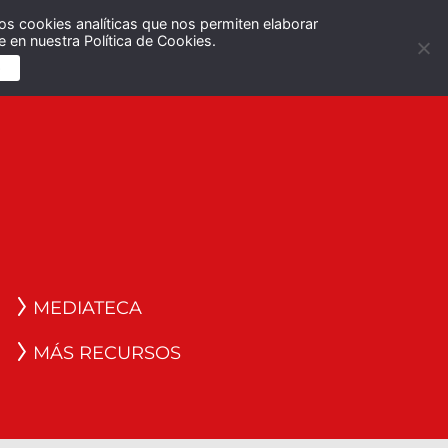
os cookies analíticas que nos permiten elaborar
Español
English
 en nuestra Política de Cookies.
S
MEDIATECA
MÁS RECURSOS