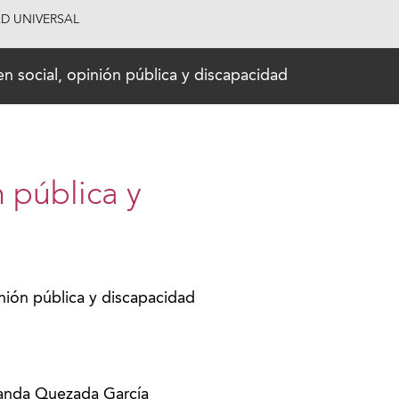
AD UNIVERSAL
n social, opinión pública y discapacidad
 pública y
nión pública y discapacidad
landa Quezada García