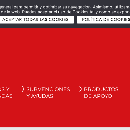
general para permitir y optimizar su navegación. Asimismo, utilizam
co de la web. Puedes aceptar el uso de Cookies tal y como se expone
ACEPTAR TODAS LAS COOKIES
POLÍTICA DE COOKIE
S Y
SUBVENCIONES
PRODUCTOS
ADAS
Y AYUDAS
DE APOYO