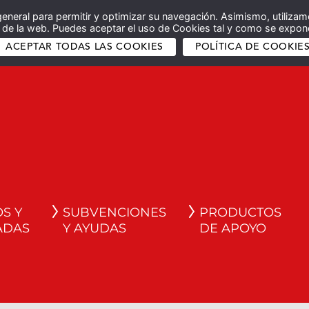
general para permitir y optimizar su navegación. Asimismo, utilizam
co de la web. Puedes aceptar el uso de Cookies tal y como se expone
ACEPTAR TODAS LAS COOKIES
POLÍTICA DE COOKIE
S Y
SUBVENCIONES
PRODUCTOS
ADAS
Y AYUDAS
DE APOYO