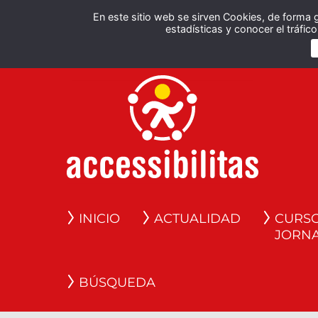
En este sitio web se sirven Cookies, de forma 
estadísticas y conocer el tráfi
INICIO
ACTUALIDAD
CURSO
JORN
BÚSQUEDA