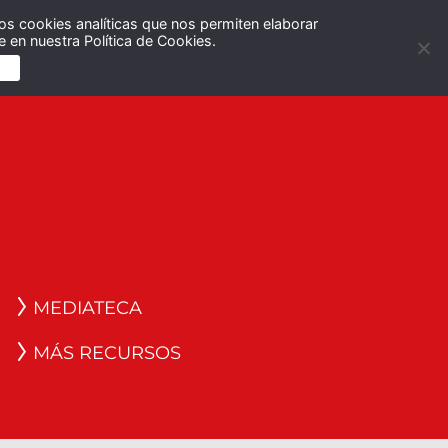
os cookies analíticas que nos permiten elaborar
Español
English
 en nuestra Política de Cookies.
S
MEDIATECA
MÁS RECURSOS