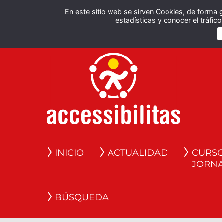
En este sitio web se sirven Cookies, de forma 
estadísticas y conocer el tráfi
INICIO
ACTUALIDAD
CURSO
JORN
BÚSQUEDA