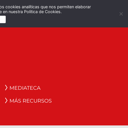
os cookies analíticas que nos permiten elaborar
Español
English
 en nuestra Política de Cookies.
S
MEDIATECA
MÁS RECURSOS