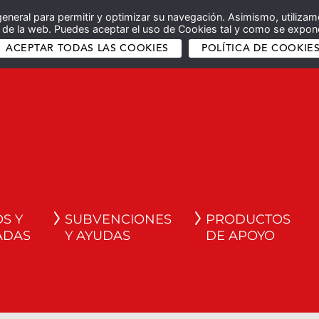
general para permitir y optimizar su navegación. Asimismo, utilizam
co de la web. Puedes aceptar el uso de Cookies tal y como se expone
ACEPTAR TODAS LAS COOKIES
POLÍTICA DE COOKIE
S Y
SUBVENCIONES
PRODUCTOS
ADAS
Y AYUDAS
DE APOYO