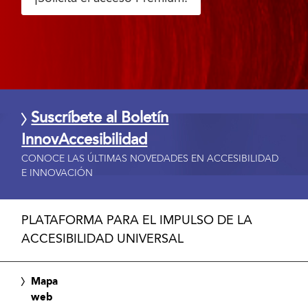
Suscríbete al Boletín
InnovAccesibilidad
CONOCE LAS ÚLTIMAS NOVEDADES EN ACCESIBILIDAD
E INNOVACIÓN
PLATAFORMA PARA EL IMPULSO DE LA
ACCESIBILIDAD UNIVERSAL
Mapa
web