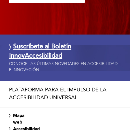
Suscríbete al Boletín
InnovAccesibilidad
CONOCE LAS ÚLTIMAS NOVEDADES EN ACCESIBILIDAD
E INNOVACIÓN
PLATAFORMA PARA EL IMPULSO DE LA
ACCESIBILIDAD UNIVERSAL
Mapa
web
Accesibilidad