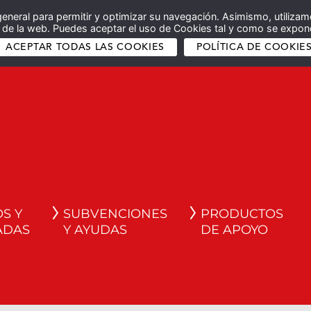
general para permitir y optimizar su navegación. Asimismo, utilizam
co de la web. Puedes aceptar el uso de Cookies tal y como se expone
ACEPTAR TODAS LAS COOKIES
POLÍTICA DE COOKIE
S Y
SUBVENCIONES
PRODUCTOS
ADAS
Y AYUDAS
DE APOYO