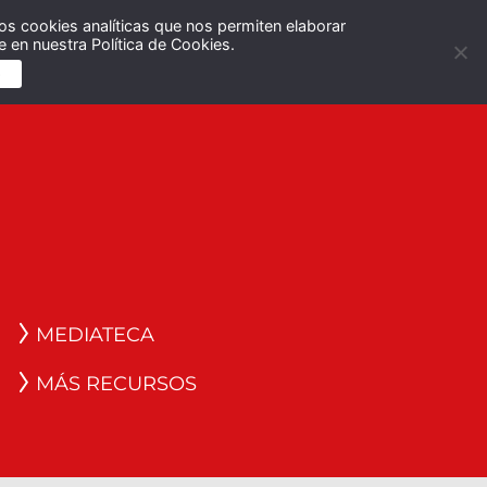
os cookies analíticas que nos permiten elaborar
Español
English
 en nuestra Política de Cookies.
S
MEDIATECA
MÁS RECURSOS