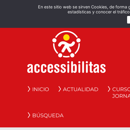
En este sitio web se sirven Cookies, de forma 
estadísticas y conocer el tráfi
INICIO
ACTUALIDAD
CURSO
JORN
BÚSQUEDA