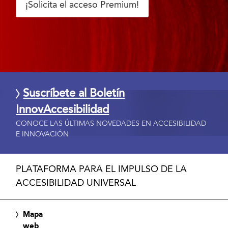
¡Solicita el acceso Premium!
Suscríbete al Boletín
InnovAccesibilidad
CONOCE LAS ÚLTIMAS NOVEDADES EN ACCESIBILIDAD
E INNOVACIÓN
PLATAFORMA PARA EL IMPULSO DE LA
ACCESIBILIDAD UNIVERSAL
Mapa
web