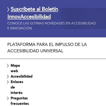
Suscríbete al Boletín
InnovAccesibilidad
CONOCE LAS ÚLTIMAS NOVEDADES EN ACCESIBILIDAD
E INNOVACIÓN
PLATAFORMA PARA EL IMPULSO DE LA
ACCESIBILIDAD UNIVERSAL
Mapa
web
Accesibilidad
Enlaces
de
interés
Preguntas
frecuentes