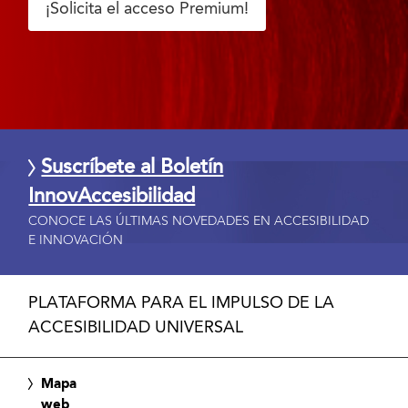
¡Solicita el acceso Premium!
Suscríbete al Boletín
InnovAccesibilidad
CONOCE LAS ÚLTIMAS NOVEDADES EN ACCESIBILIDAD
E INNOVACIÓN
PLATAFORMA PARA EL IMPULSO DE LA
ACCESIBILIDAD UNIVERSAL
Mapa
web