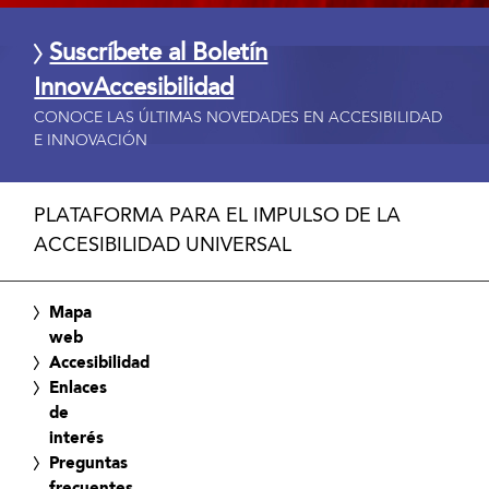
Suscríbete al Boletín
InnovAccesibilidad
CONOCE LAS ÚLTIMAS NOVEDADES EN ACCESIBILIDAD
E INNOVACIÓN
PLATAFORMA PARA EL IMPULSO DE LA
ACCESIBILIDAD UNIVERSAL
Mapa
web
Accesibilidad
Enlaces
de
interés
Preguntas
frecuentes