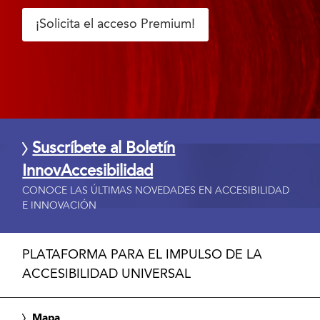
¡Solicita el acceso Premium!
Suscríbete al Boletín
InnovAccesibilidad
CONOCE LAS ÚLTIMAS NOVEDADES EN ACCESIBILIDAD
E INNOVACIÓN
PLATAFORMA PARA EL IMPULSO DE LA
ACCESIBILIDAD UNIVERSAL
Mapa