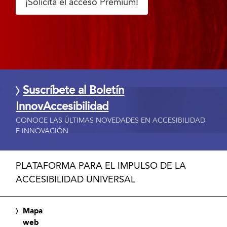
¡Solicita el acceso Premium!
Suscríbete al Boletín
InnovAccesibilidad
CONOCE LAS ÚLTIMAS NOVEDADES EN ACCESIBILIDAD
E INNOVACIÓN
PLATAFORMA PARA EL IMPULSO DE LA
ACCESIBILIDAD UNIVERSAL
Mapa
web