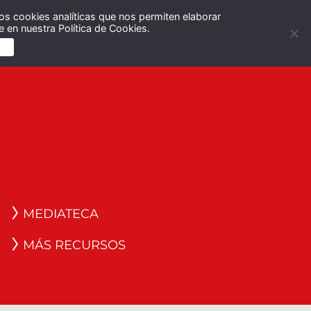
os cookies analíticas que nos permiten elaborar
Español
English
 en nuestra Política de Cookies.
S
MEDIATECA
MÁS RECURSOS