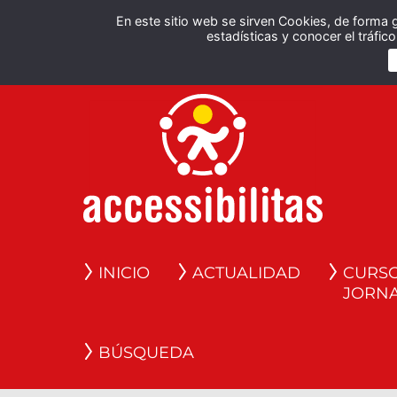
En este sitio web se sirven Cookies, de forma 
estadísticas y conocer el tráfi
INICIO
ACTUALIDAD
CURSO
JORN
BÚSQUEDA