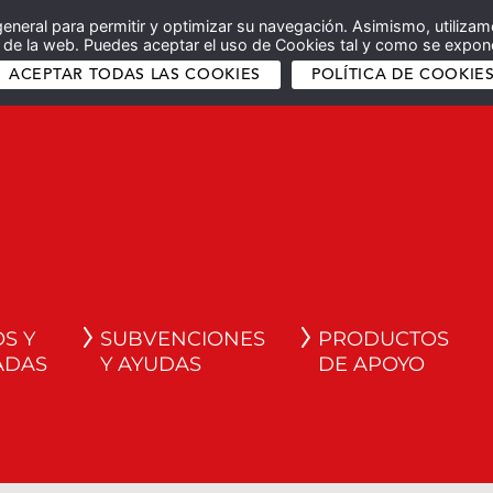
general para permitir y optimizar su navegación. Asimismo, utilizam
co de la web. Puedes aceptar el uso de Cookies tal y como se expone
ACEPTAR TODAS LAS COOKIES
POLÍTICA DE COOKIE
S Y
SUBVENCIONES
PRODUCTOS
ADAS
Y AYUDAS
DE APOYO