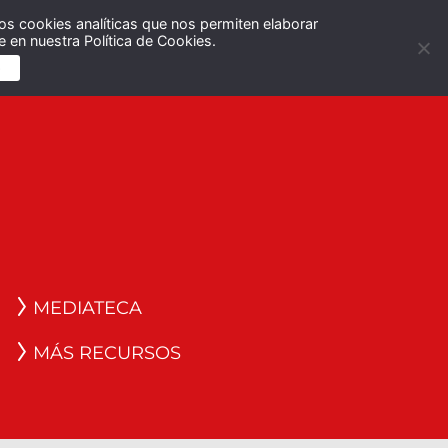
os cookies analíticas que nos permiten elaborar
Español
English
 en nuestra Política de Cookies.
S
MEDIATECA
MÁS RECURSOS