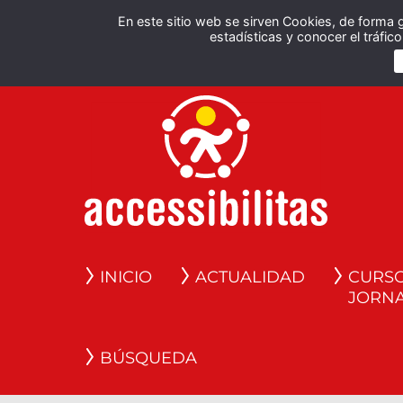
En este sitio web se sirven Cookies, de forma 
estadísticas y conocer el tráfi
INICIO
ACTUALIDAD
CURSO
JORN
BÚSQUEDA