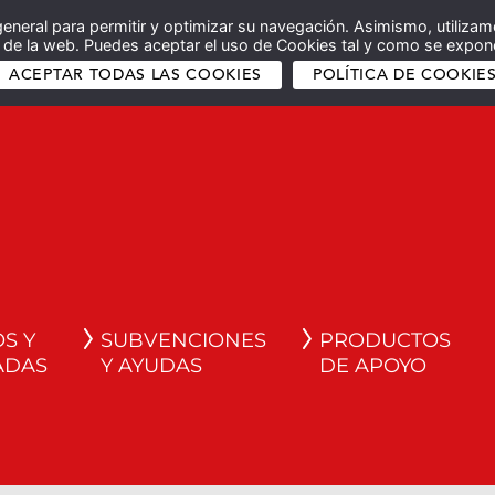
general para permitir y optimizar su navegación. Asimismo, utilizam
co de la web. Puedes aceptar el uso de Cookies tal y como se expone
ACEPTAR TODAS LAS COOKIES
POLÍTICA DE COOKIE
S Y
SUBVENCIONES
PRODUCTOS
ADAS
Y AYUDAS
DE APOYO