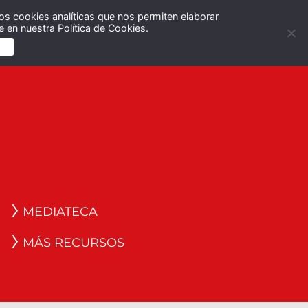
os cookies analíticas que nos permiten elaborar
Español
English
 en nuestra Política de Cookies.
S
MEDIATECA
MÁS RECURSOS