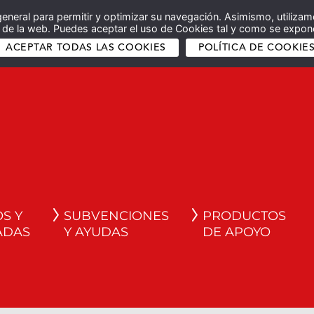
general para permitir y optimizar su navegación. Asimismo, utilizam
co de la web. Puedes aceptar el uso de Cookies tal y como se expone
ACEPTAR TODAS LAS COOKIES
POLÍTICA DE COOKIE
S Y
SUBVENCIONES
PRODUCTOS
ADAS
Y AYUDAS
DE APOYO