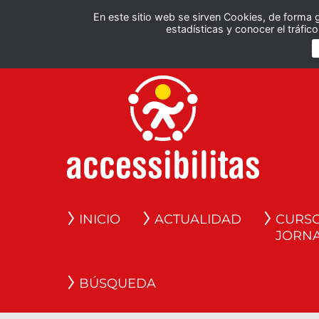
En este sitio web se sirven Cookies, de forma 
estadísticas y conocer el tráfi
INICIO
ACTUALIDAD
CURSO
JORN
BÚSQUEDA