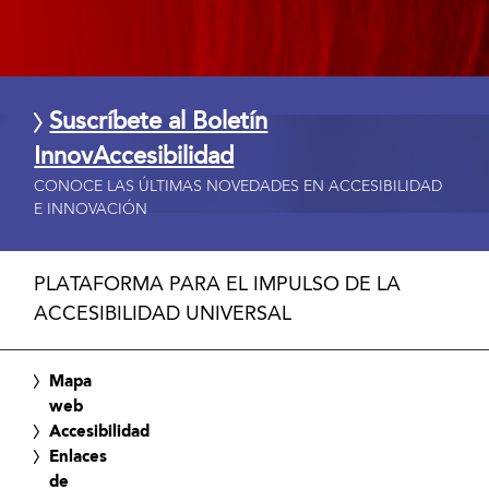
Suscríbete al Boletín
InnovAccesibilidad
CONOCE LAS ÚLTIMAS NOVEDADES EN ACCESIBILIDAD
E INNOVACIÓN
PLATAFORMA PARA EL IMPULSO DE LA
ACCESIBILIDAD UNIVERSAL
Mapa
web
Accesibilidad
Enlaces
de