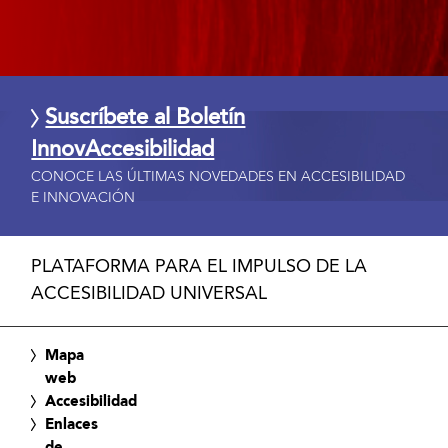
Suscríbete al Boletín
InnovAccesibilidad
CONOCE LAS ÚLTIMAS NOVEDADES EN ACCESIBILIDAD
E INNOVACIÓN
PLATAFORMA PARA EL IMPULSO DE LA
ACCESIBILIDAD UNIVERSAL
Mapa
web
Accesibilidad
Enlaces