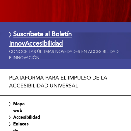
Suscríbete al Boletín
InnovAccesibilidad
CONOCE LAS ÚLTIMAS NOVEDADES EN ACCESIBILIDAD
E INNOVACIÓN
PLATAFORMA PARA EL IMPULSO DE LA
ACCESIBILIDAD UNIVERSAL
Mapa
web
Accesibilidad
Enlaces