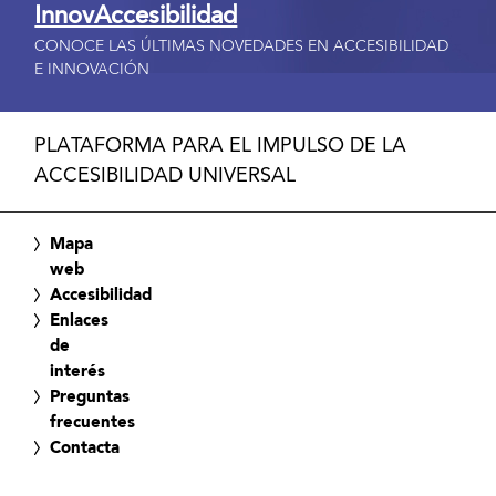
InnovAccesibilidad
CONOCE LAS ÚLTIMAS NOVEDADES EN ACCESIBILIDAD
E INNOVACIÓN
PLATAFORMA PARA EL IMPULSO DE LA
ACCESIBILIDAD UNIVERSAL
Mapa
web
Accesibilidad
Enlaces
de
interés
Preguntas
frecuentes
Contacta