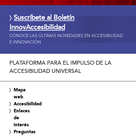
Suscríbete al Boletín
InnovAccesibilidad
CONOCE LAS ÚLTIMAS NOVEDADES EN ACCESIBILIDAD
E INNOVACIÓN
PLATAFORMA PARA EL IMPULSO DE LA
ACCESIBILIDAD UNIVERSAL
Mapa
web
Accesibilidad
Enlaces
de
interés
Preguntas