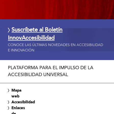
Suscríbete al Boletín
InnovAccesibilidad
CONOCE LAS ÚLTIMAS NOVEDADES EN ACCESIBILIDAD
E INNOVACIÓN
PLATAFORMA PARA EL IMPULSO DE LA
ACCESIBILIDAD UNIVERSAL
Mapa
web
Accesibilidad
Enlaces