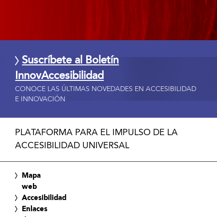
Suscríbete al Boletín
InnovAccesibilidad
CONOCE LAS ÚLTIMAS NOVEDADES EN ACCESIBILIDAD
E INNOVACIÓN
PLATAFORMA PARA EL IMPULSO DE LA
ACCESIBILIDAD UNIVERSAL
Mapa
web
Accesibilidad
Enlaces