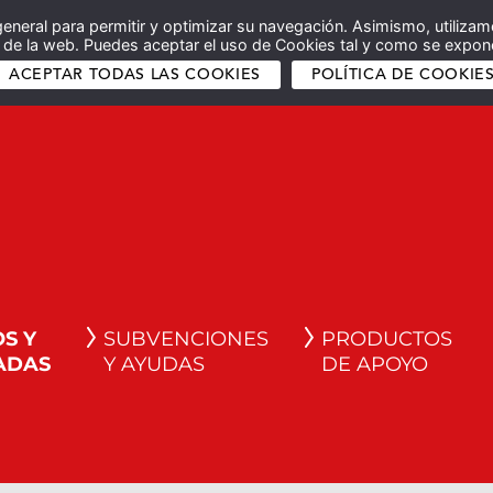
general para permitir y optimizar su navegación. Asimismo, utilizam
co de la web. Puedes aceptar el uso de Cookies tal y como se expone
ACEPTAR TODAS LAS COOKIES
POLÍTICA DE COOKIE
S Y
SUBVENCIONES
PRODUCTOS
ADAS
Y AYUDAS
DE APOYO