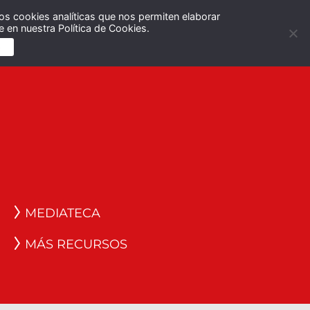
os cookies analíticas que nos permiten elaborar
Español
English
 en nuestra Política de Cookies.
S
MEDIATECA
MÁS RECURSOS