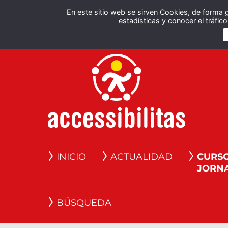
En este sitio web se sirven Cookies, de forma 
estadísticas y conocer el tráfi
INICIO
ACTUALIDAD
CURSO
JORN
BÚSQUEDA