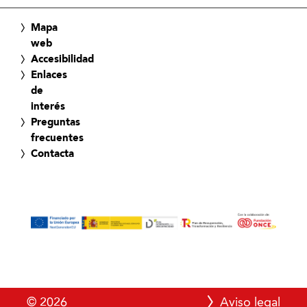
Mapa
web
Accesibilidad
Enlaces
de
interés
Preguntas
frecuentes
Contacta
© 2026
Aviso legal